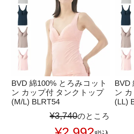
BVD 綿100% とろみコット
BVD
ン カップ付 タンクトップ
ン 
(M/L) BLRT54
(LL)
¥
3,740
のところ
¥
2,992