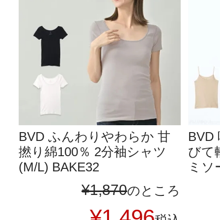
BVD ふんわりやわらか 甘
BV
撚り綿100％ 2分袖シャツ
びて
(M/L) BAKE32
ミソール
¥
1,870
のところ
¥
1,496