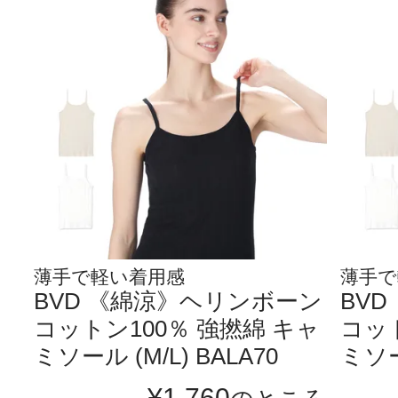
薄手で軽い着用感
薄手で
BVD 《綿涼》ヘリンボーン
BV
コットン100％ 強撚綿 キャ
コット
ミソール (M/L) BALA70
ミソール
¥
1,760