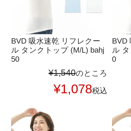
BVD 吸水速乾 リフレクー
BV
ル タンクトップ (M/L) bahj
ル タ
50
0
¥
1,540
のところ
¥
1,078
税込