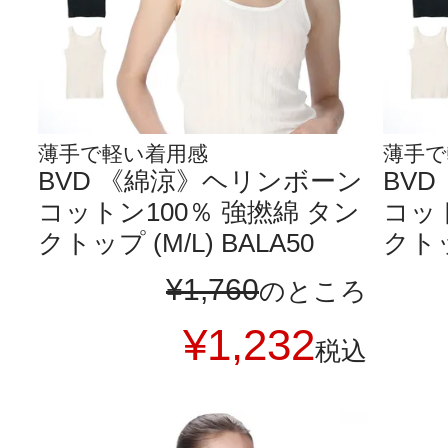
薄手で軽い着用感
薄手で
BVD 《綿涼》ヘリンボーン
BV
コットン100％ 強撚綿 タン
コット
クトップ (M/L) BALA50
クトップ
¥
1,760
のところ
¥
1,232
税込