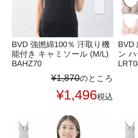
BVD 強撚綿100％ 汗取り機
BVD
能付き キャミソール (M/L)
ン ハ
BAHZ70
LRT0
¥
1,870
のところ
¥
1,496
税込