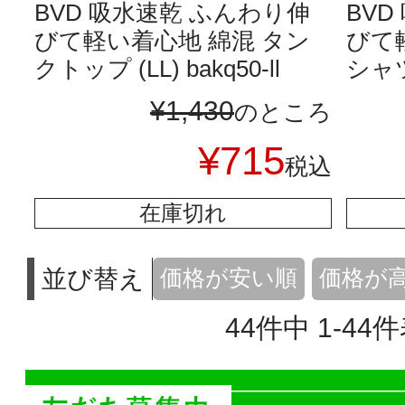
BVD 吸水速乾 ふんわり伸
BV
びて軽い着心地 綿混 タン
びて
クトップ (LL) bakq50-ll
シャツ 
¥
1,430
のところ
¥
715
税込
在庫切れ
並び替え
価格が安い順
価格が
44
件中
1
-
44
件