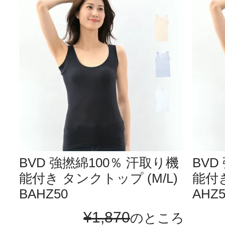
BVD 強撚綿100％ 汗取り機
BVD
能付き タンクトップ (M/L)
能付き
BAHZ50
AHZ5
¥
1,870
のところ