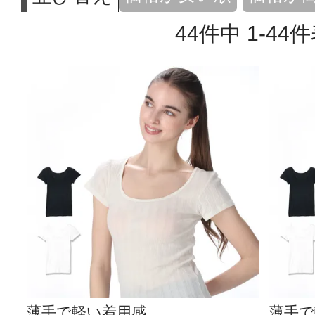
44
件中
1
-
44
件
薄手で軽い着用感
薄手で