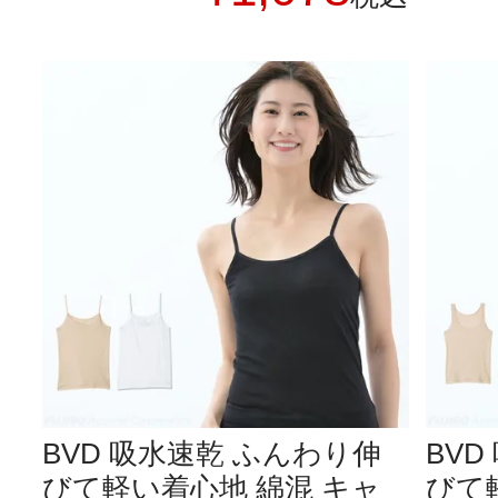
BVD 吸水速乾 ふんわり伸
BV
びて軽い着心地 綿混 キャ
びて