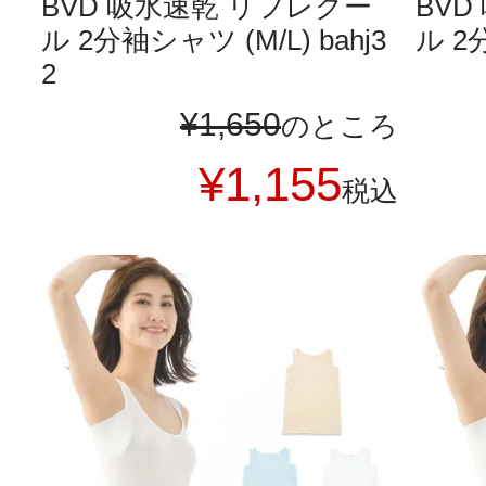
BVD 吸水速乾 リフレクー
BV
ル 2分袖シャツ (M/L) bahj3
ル 2分
2
¥
1,650
のところ
¥
1,155
税込