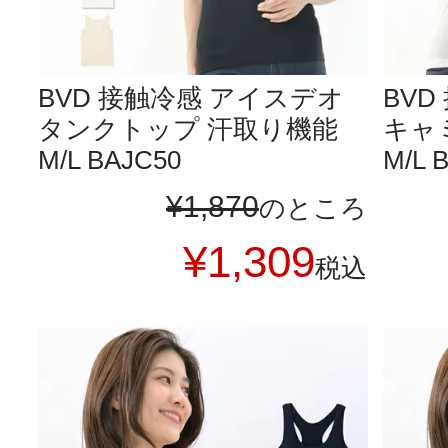
BVD 接触冷感 アイスデオ
BV
タンクトップ 汗取り機能
キャ
M/L BAJC50
M/L 
¥
1,870
のところ
¥
1,309
税込