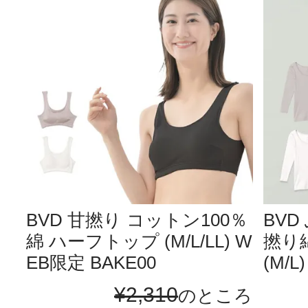
BVD 甘撚り コットン100％
BV
綿 ハーフトップ (M/L/LL) W
撚り綿
EB限定 BAKE00
(M/L
¥
2,310
のところ