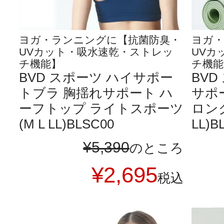
ヨガ・ランニングに【抗菌防臭・
ヨガ・
UVカット・吸水速乾・ストレッ
UVカ
チ機能】
チ機能
BVD スポーツ ハイサポー
BV
トブラ 胸揺れサポート ハ
サポ
ーフトップ ライトスポーツ
ロン
(M L LL)BLSC00
LL)B
¥
5,390
のところ
¥
2,695
税込