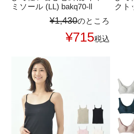
ミソール (LL) bakq70-ll
クトップ
¥
1,430
のところ
¥
715
税込