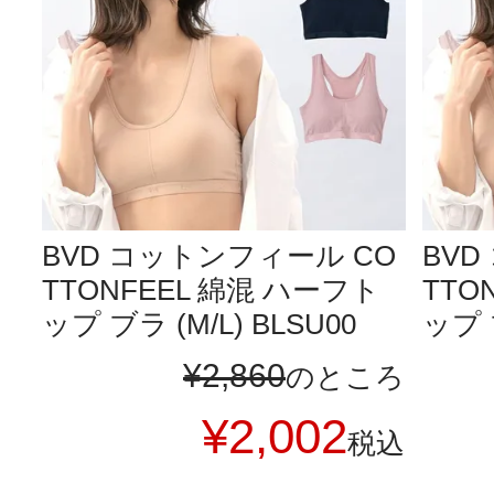
BVD コットンフィール CO
BVD
TTONFEEL 綿混 ハーフト
TTO
ップ ブラ (M/L) BLSU00
ップ ブ
¥
2,860
のところ
¥
2,002
税込