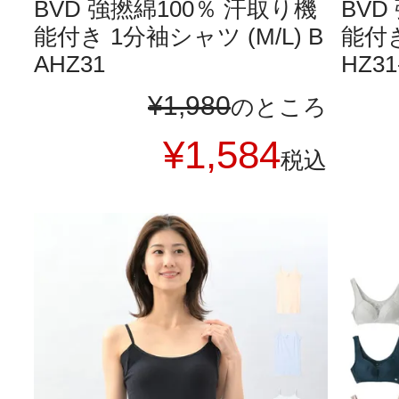
BVD 強撚綿100％ 汗取り機
BVD
能付き 1分袖シャツ (M/L) B
能付き
AHZ31
HZ31
¥
1,980
のところ
¥
1,584
税込