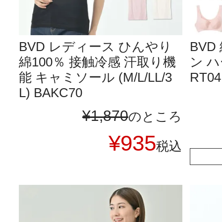
BVD レディース ひんやり
BVD
綿100％ 接触冷感 汗取り機
ン ハ
能 キャミソール (M/L/LL/3
RT04
L) BAKC70
¥
1,870
のところ
¥
935
税込