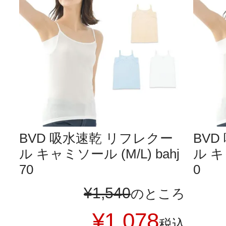
BVD 吸水速乾 リフレクー
BV
ル キャミソール (M/L) bahj
ル キ
70
0
¥
1,540
のところ
¥
1,078
税込