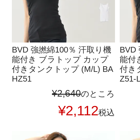
BVD 強撚綿100％ 汗取り機
BVD
能付き ブラトップ カップ
能付
付きタンクトップ (M/L) BA
付きタ
HZ51
Z51-
¥
2,640
のところ
¥
2,112
税込