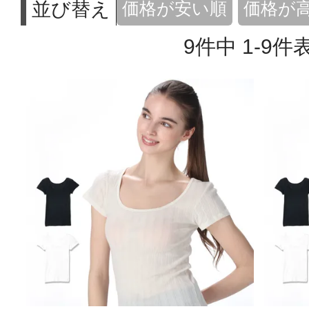
並び替え
価格が安い順
価格が
9
件中
1
-
9
件