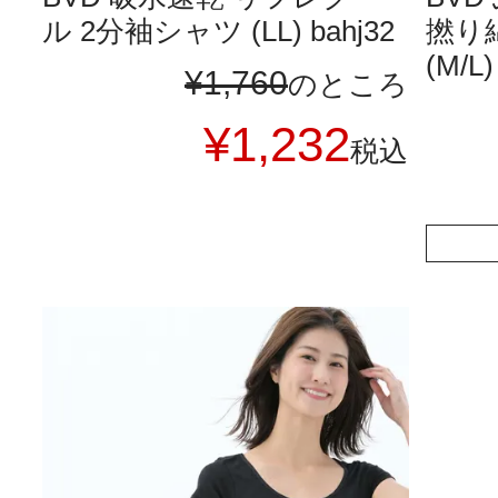
ル 2分袖シャツ (LL) bahj32
撚り綿
(M/L
¥
1,760
のところ
¥
1,232
税込