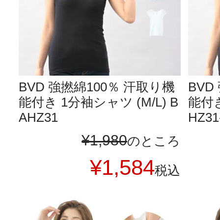
BVD 強撚綿100％ 汗取り機
BVD
能付き 1分袖シャツ (M/L) B
能付き
AHZ31
HZ31
¥
1,980
のところ
¥
1,584
税込