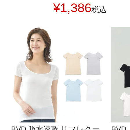
¥
1,386
税込
BVD 吸水速乾 リフレクー
BV