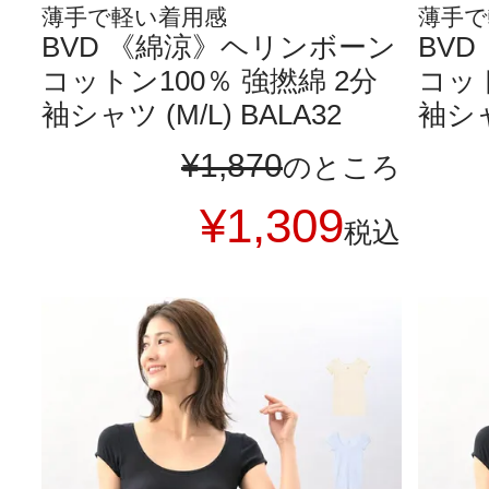
薄手で軽い着用感
薄手で
BVD 《綿涼》ヘリンボーン
BV
コットン100％ 強撚綿 2分
コット
袖シャツ (M/L) BALA32
袖シャツ
¥
1,870
のところ
¥
1,309
税込