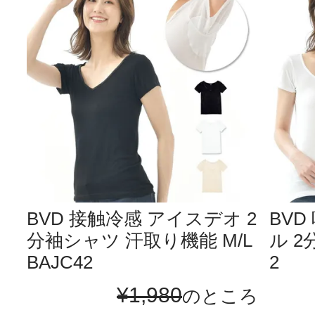
BVD 接触冷感 アイスデオ 2
BV
分袖シャツ 汗取り機能 M/L
ル 2分
BAJC42
2
¥
1,980
のところ