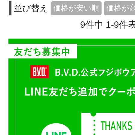
並び替え
価格が安い順
価格が
9
件中
1
-
9
件