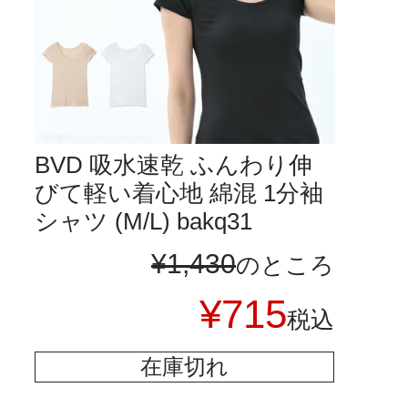
BVD 吸水速乾 ふんわり伸
びて軽い着心地 綿混 1分袖
シャツ (M/L) bakq31
¥
1,430
のところ
¥
715
税込
在庫切れ