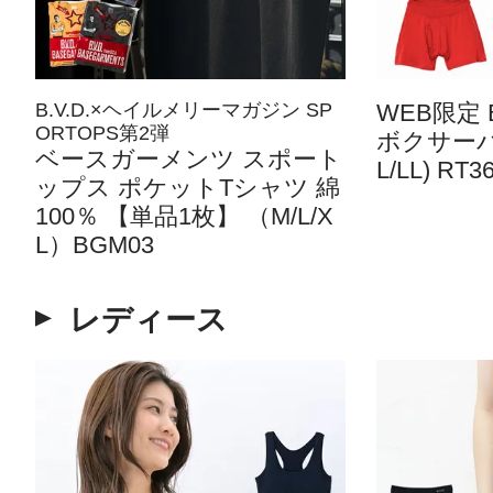
B.V.D.×ヘイルメリーマガジン SP
WEB限定
ORTOPS第2弾
ボクサーパ
ベースガーメンツ スポート
L/LL) RT3
ップス ポケットTシャツ 綿
100％ 【単品1枚】 （M/L/X
L）BGM03
レディース