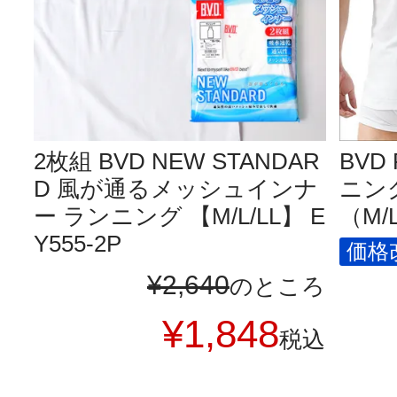
2枚組 BVD NEW STANDAR
BVD 
D 風が通るメッシュインナ
ニング
ー ランニング 【M/L/LL】 E
（M/L
Y555-2P
価格改
¥
2,640
のところ
¥
1,848
税込