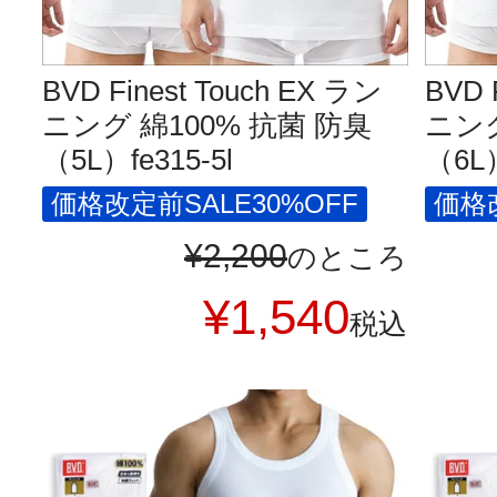
BVD Finest Touch EX ラン
BVD 
ニング 綿100% 抗菌 防臭
ニング
（5L）fe315-5l
（6L）
価格改定前SALE30%OFF
価格改
¥
2,200
のところ
¥
1,540
税込