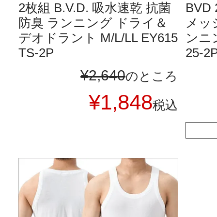
2枚組 B.V.D. 吸水速乾 抗菌
BVD
防臭 ランニング ドライ＆
メッ
デオドラント M/L/LL EY615
ンニン
TS-2P
25-2
¥
2,640
のところ
¥
1,848
税込