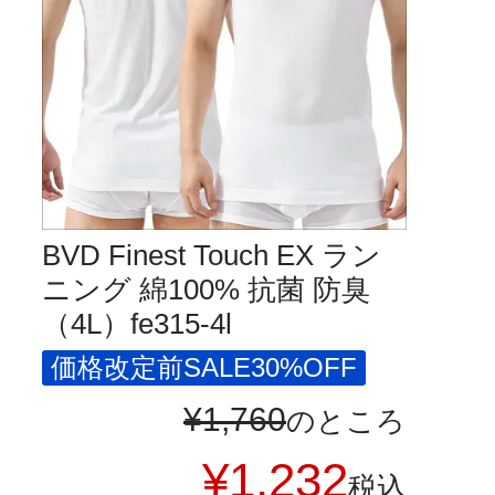
BVD Finest Touch EX ラン
ニング 綿100% 抗菌 防臭
（4L）fe315-4l
価格改定前SALE30%OFF
¥
1,760
のところ
¥
1,232
税込