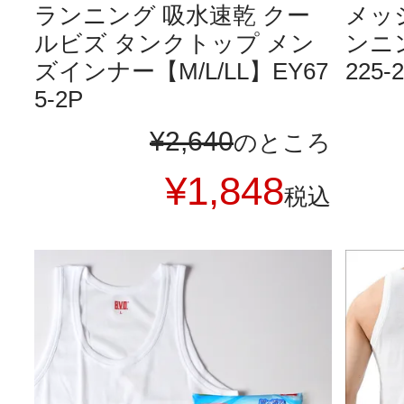
ランニング 吸水速乾 クー
メッ
ルビズ タンクトップ メン
ンニン
ズインナー【M/L/LL】EY67
225-
5-2P
¥
2,640
のところ
¥
1,848
税込