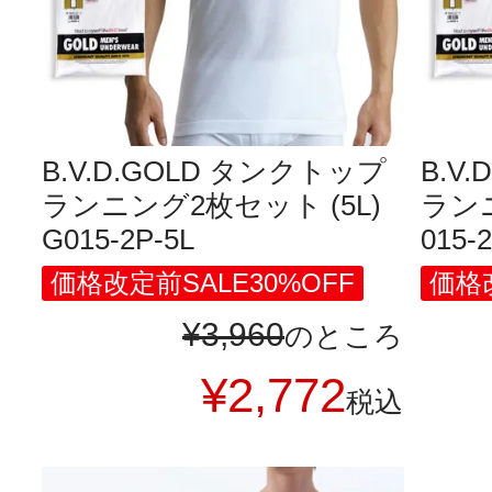
B.V.D.GOLD タンクトップ
B.V
ランニング2枚セット (5L)
ランニ
G015-2P-5L
015-
価格改定前SALE30%OFF
価格改
¥
3,960
のところ
¥
2,772
税込