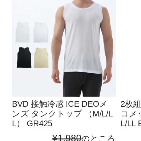
BVD 接触冷感 ICE DEOメ
2枚組
ンズ タンクトップ （M/L/L
コメ
L） GR425
L/LL
¥
1,980
のところ