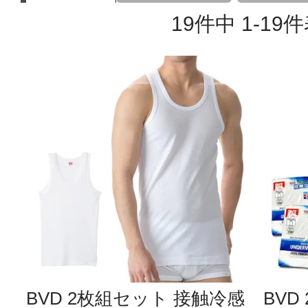
19
件中
1
-
19
件
BVD 2枚組セット 接触冷感
BVD