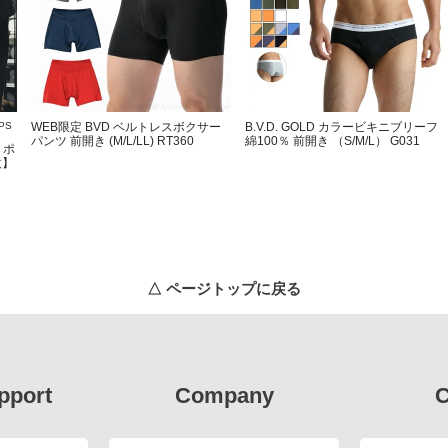
PS
WEB限定 BVD ベルトレスボクサー
B.V.D. GOLD カラービキニブリーフ
パンツ 前開き (M/L/LL) RT360
綿100％ 前開き （S/M/L） G031
 ポ
枚】
△ ページトップに戻る
pport
Company
C