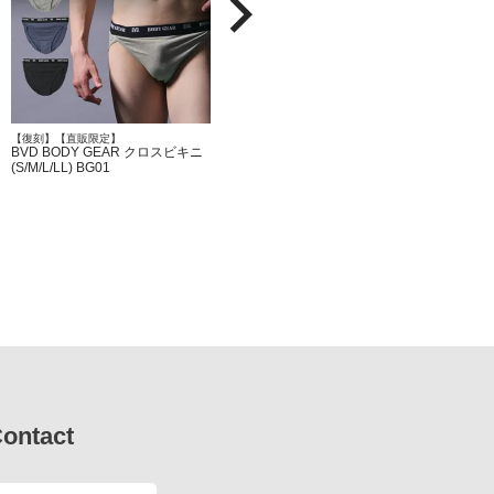
【復刻】【直販限定】
BVD 直販限定 綿100％ Comfortable
BVD BODY GEAR クロスビキニ
Tバック ビキニ （S/M/L） C623
(S/M/L/LL) BG01
ontact