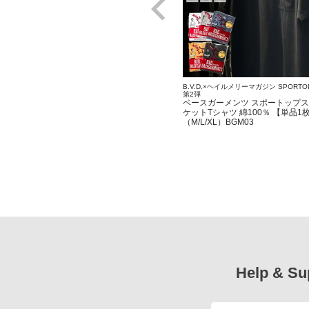
B.V.D.×ヘイルメリーマガジン SPORTO
第2弾
ベースガーメンツ スポートップス
ケットTシャツ 綿100％ 【単品1
（M/L/XL）BGM03
Help & Su