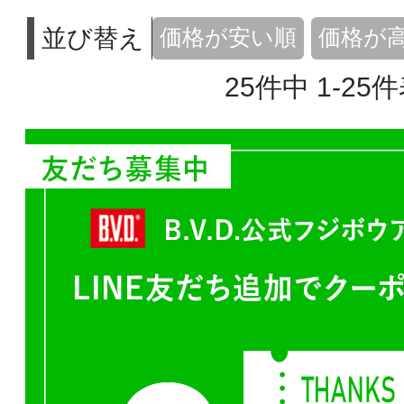
並び替え
価格が安い順
価格が
25
件中
1
-
25
件