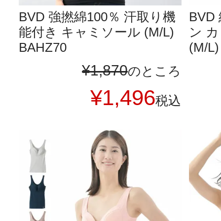
BVD 強撚綿100％ 汗取り機
BVD
能付き キャミソール (M/L)
ン 
BAHZ70
(M/L
¥
1,870
のところ
¥
1,496
税込