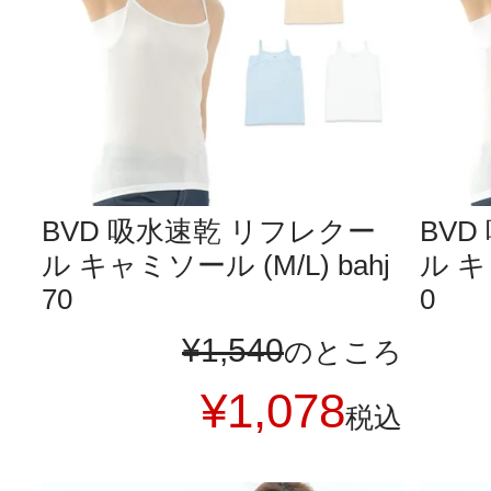
BVD 吸水速乾 リフレクー
BV
ル キャミソール (M/L) bahj
ル キ
70
0
¥
1,540
のところ
¥
1,078
税込