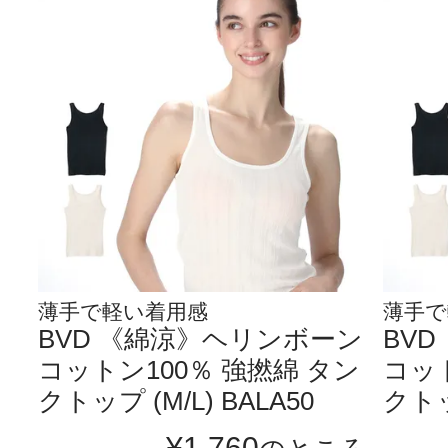
薄手で軽い着用感
薄手で
BVD 《綿涼》ヘリンボーン
BV
コットン100％ 強撚綿 タン
コット
クトップ (M/L) BALA50
クトップ
¥
1,760