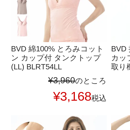
BVD 綿100% とろみコット
BV
ン カップ付 タンクトップ
カッ
(LL) BLRT54LL
取り機
¥
3,960
のところ
¥
3,168
税込