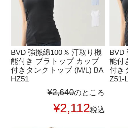
BVD 強撚綿100％ 汗取り機
BVD
能付き ブラトップ カップ
能付
付きタンクトップ (M/L) BA
付きタ
HZ51
Z51-
¥
2,640
のところ
¥
2,112
税込