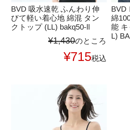
BVD 吸水速乾 ふんわり伸
BV
びて軽い着心地 綿混 タン
綿10
クトップ (LL) bakq50-ll
能 キ
L) B
¥
1,430
のところ
¥
715
税込