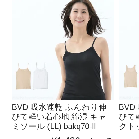
BVD 吸水速乾 ふんわり伸
BV
びて軽い着心地 綿混 キャ
びて
ミソール (LL) bakq70-ll
クトップ