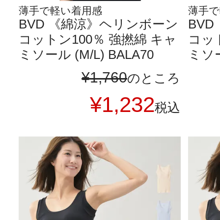
薄手で軽い着用感
薄手で
BVD 《綿涼》ヘリンボーン
BV
コットン100％ 強撚綿 キャ
コット
ミソール (M/L) BALA70
ミソール
¥
1,760
のところ
¥
1,232
税込