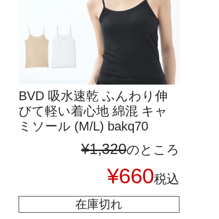
BVD 吸水速乾 ふんわり伸
びて軽い着心地 綿混 キャ
ミソール (M/L) bakq70
¥
1,320
のところ
¥
660
税込
在庫切れ