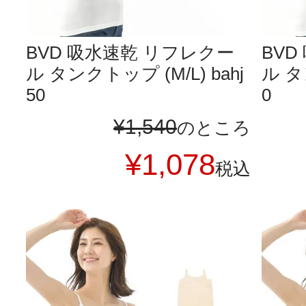
BVD 吸水速乾 リフレクー
BV
ル タンクトップ (M/L) bahj
ル タ
50
0
¥
1,540
のところ
¥
1,078
税込