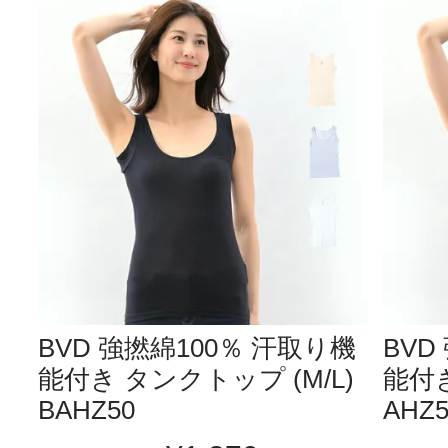
BVD 強撚綿100％ 汗取り機
BVD
能付き タンクトップ (M/L)
能付き
BAHZ50
AHZ5