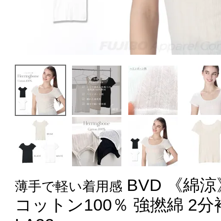
BVD 《綿
薄手で軽い着用感
コットン100％ 強撚綿 2分袖シ