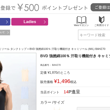
Ladies
Webマガジン
ご利用ガイド
ついて
検索
ミソール タンクトップ
BVD 強撚綿100％ 汗取り機能付き キャミソール (M/L) BAHZ70
BVD 強撚綿100％ 汗取り機能付き キャミソール
商品番号
BAHZ70
定価
¥
1,870
のところ
¥
1,496
販売価格
税込
14
カラー
サイズ