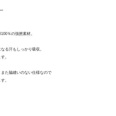
ー
100％の強撚素材。
になる汗もしっかり吸収。
ます。
、また脇縫いのない仕様なので
ます。