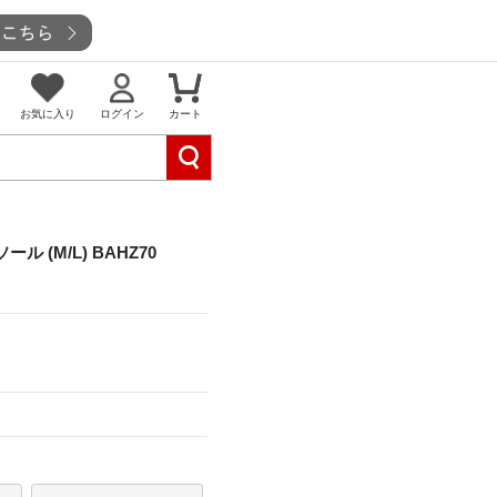
お気に入り
ログイン
カート
 (M/L) BAHZ70