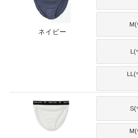
M(
ネイビー
L
LL
S
M(