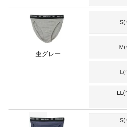
S
M(
杢グレー
L
LL
S