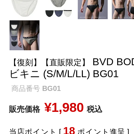
BVD B
【復刻】【直販限定】
ビキニ (S/M/L/LL) BG01
商品番号
BG01
¥
1,980
販売価格
税込
18
[
ポイント進呈 ]