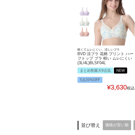
軽くてムレにくい、涼しいブラ
BVD 涼ブラ 花柄 プリント ハー
フトップ ブラ 軽い ムレにくい
(3L/4L)BLSF04L
まとめ割最大9点迄
NEW
5点20%OFF
¥
3,630
税込
並び替え
価格が安い順