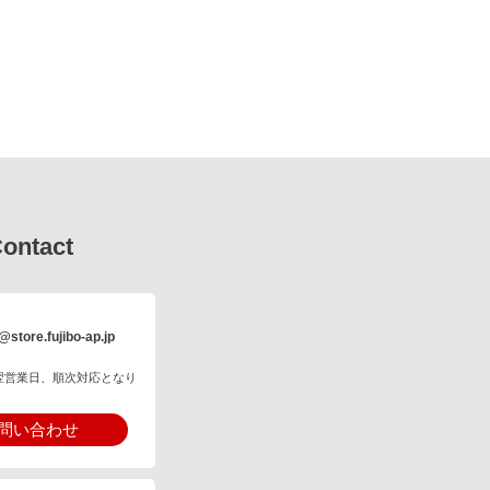
ontact
@store.fujibo-ap.jp
翌営業日、順次対応となり
問い合わせ