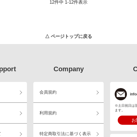
12
件中
1
-
12
件表示
△ ページトップに戻る
pport
Company
C
会員規約
info
※土日祝日は
ます。
利用規約
お
て
特定商取引法に基づく表示