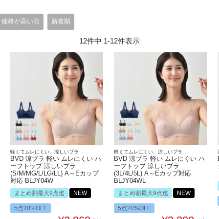
価格が高い順
新着順
12
件中
1
-
12
件表示
軽くてムレにくい、涼しいブラ
軽くてムレにくい、涼しいブラ
BVD 涼ブラ 軽い ムレにくい ハ
BVD 涼ブラ 軽い ムレにくい ハ
ーフトップ 涼しいブラ
ーフトップ 涼しいブラ
(S/M/MG/L/LG/LL) A～Eカップ
(3L/4L/5L) A～Eカップ対応
対応 BLJY04W
BLJY04WL
まとめ割最大9点迄
NEW
まとめ割最大9点迄
NEW
5点20%OFF
5点20%OFF