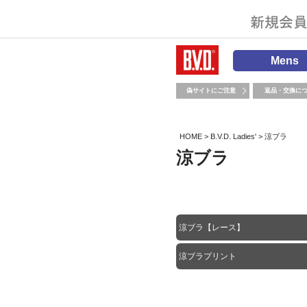
Mens
偽サイトにご注意
返品・交換に
HOME
B.V.D. Ladies'
涼ブラ
涼ブラ
涼ブラ【レース】
涼ブラプリント