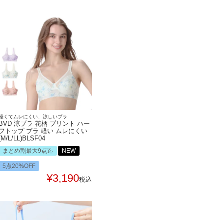
軽くてムレにくい、涼しいブラ
BVD 涼ブラ 花柄 プリント ハー
フトップ ブラ 軽い ムレにくい
(M/L/LL)BLSF04
まとめ割最大9点迄
NEW
5点20%OFF
¥
3,190
税込