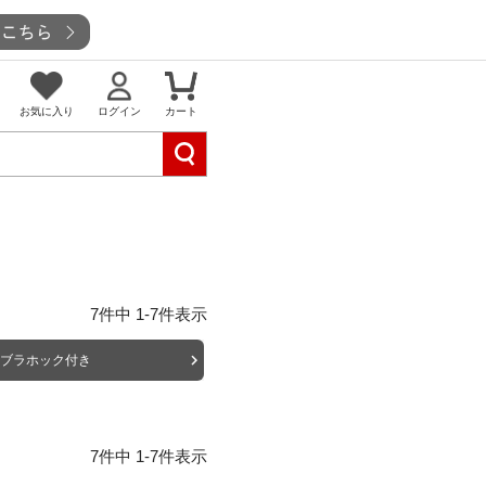
お気に入り
ログイン
カート
7
件中
1
-
7
件表示
涼ブラホック付き
7
件中
1
-
7
件表示