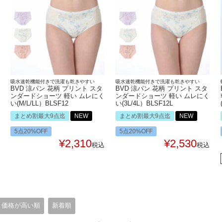
吸水速乾機能付きで洗濯も乾きやすい
吸水速乾機能付きで洗濯も乾きやすい
BVD 涼パン 花柄 プリント スタ
BVD 涼パン 花柄 プリント スタ
ンダードショーツ 軽い ムレにく
ンダードショーツ 軽い ムレにく
い(M/L/LL）BLSF12
い(3L/4L）BLSF12L
まとめ割最大9点迄
NEW
まとめ割最大9点迄
NEW
5点20%OFF
5点20%OFF
¥
2,310
¥
2,530
税込
税込
価格が高い順
新着順