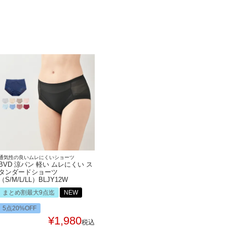
通気性の良いムレにくいショーツ
BVD 涼パン 軽い ムレにくい ス
タンダードショーツ
（S/M/L/LL）BLJY12W
まとめ割最大9点迄
NEW
5点20%OFF
¥
1,980
税込