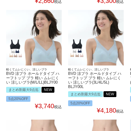
¥
2,860
¥
3,300
税込
税込
軽くてムレにくい、涼しいブラ
軽くてムレにくい、涼しいブラ
BVD 涼ブラ ホールドタイプ ハ
BVD 涼ブラ ホールドタイプ ハ
ーフトップ ブラ 軽い ムレにく
ーフトップ ブラ 軽い ムレにく
い 涼しいブラ(M/L/LL)BLJY00
い 涼しいブラ(3L/4L/5L)
BLJY00L
まとめ割最大9点迄
NEW
まとめ割最大9点迄
NEW
5点20%OFF
5点20%OFF
¥
3,740
税込
¥
4,180
税込