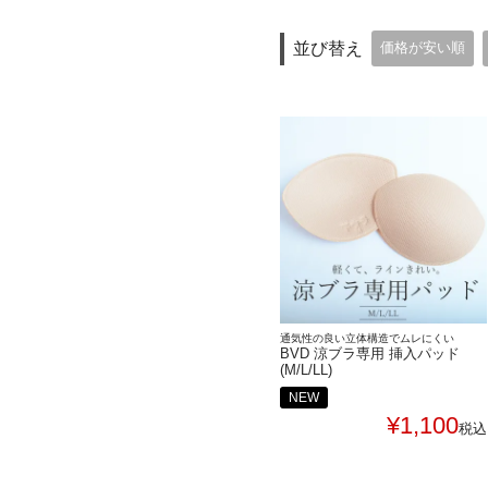
並び替え
価格が安い順
通気性の良い立体構造でムレにくい
BVD 涼ブラ専用 挿入パッド
(M/L/LL)
NEW
¥
1,100
税込