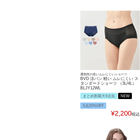
通気性の良いムレにくいショーツ
BVD 涼パン 軽い ムレにくい ス
タンダードショーツ （3L/4L）
BLJY12WL
まとめ割最大9点迄
NEW
5点20%OFF
¥
2,200
税込