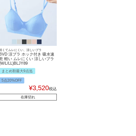
軽くてムレにくい、涼しいブラ
BVD 涼ブラ ホック付き 吸水速
乾 軽い ムレにくい 涼しいブラ
(M/L/LL)BLJY89
まとめ割最大9点迄
5点20%OFF
¥
3,520
税込
在庫切れ