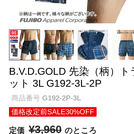
B.V.D.GOLD 先染（柄
ット 3L G192-3L-2P
商品番号
G192-2P-3L
価格改定前SALE30%OFF
¥
3,960
定価
のところ