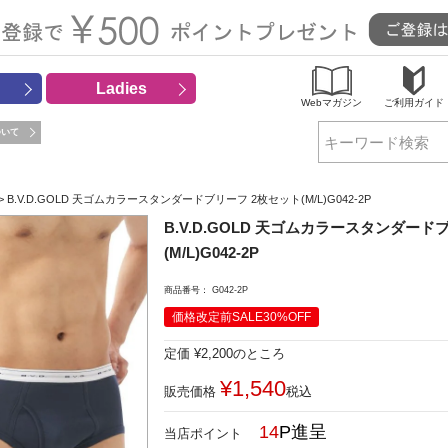
Ladies
Webマガジン
ご利用ガイド
ついて
検索
B.V.D.GOLD 天ゴムカラースタンダードブリーフ 2枚セット(M/L)G042-2P
B.V.D.GOLD 天ゴムカラースタンダード
(M/L)G042-2P
商品番号
G042-2P
価格改定前SALE30%OFF
定価
¥
2,200
のところ
¥
1,540
販売価格
税込
14