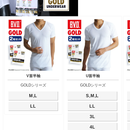
V首半袖
U首半袖
GOLDシリーズ
GOLDシリーズ
M,L
S,M,L
LL
LL
3L
4L