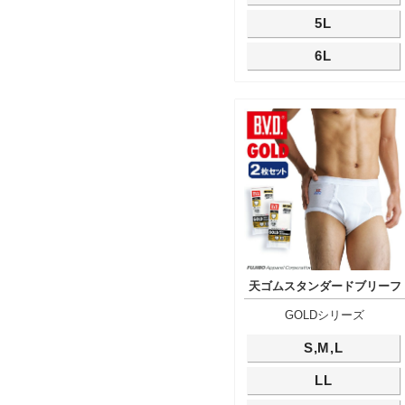
5L
6L
天ゴムスタンダードブリーフ
GOLDシリーズ
S,M,L
LL