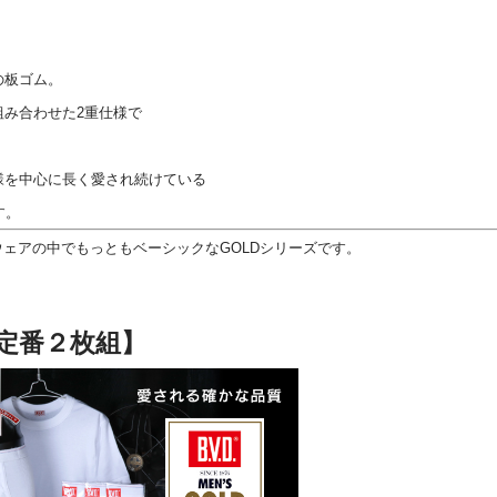
の板ゴム。
組み合わせた2重仕様で
様を中心に長く愛され続けている
す。
ーウェアの中でもっともベーシックなGOLDシリーズです。
【定番２枚組】