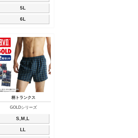
5L
6L
柄トランクス
GOLDシリーズ
S,M,L
LL