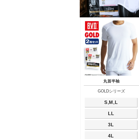
丸首半袖
GOLDシリーズ
S,M,L
LL
3L
4L