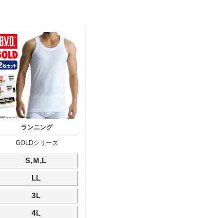
ランニング
GOLDシリーズ
S,M,L
LL
3L
4L