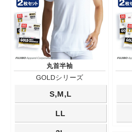
丸首半袖
GOLDシリーズ
S,M,L
LL