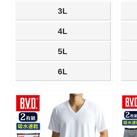
3L
4L
5L
6L