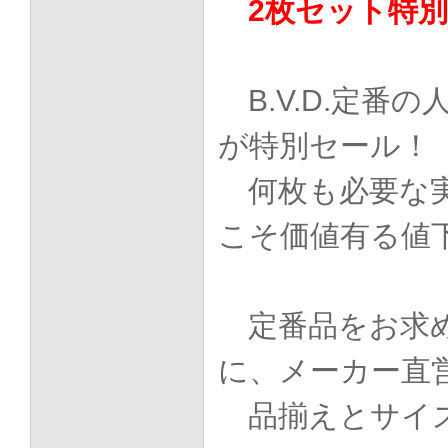
2枚セット特
B.V.D.定番
が特別セール！
何枚も必要な
こそ価値有る値
定番品をお求
に、メーカー直
品揃えとサイ