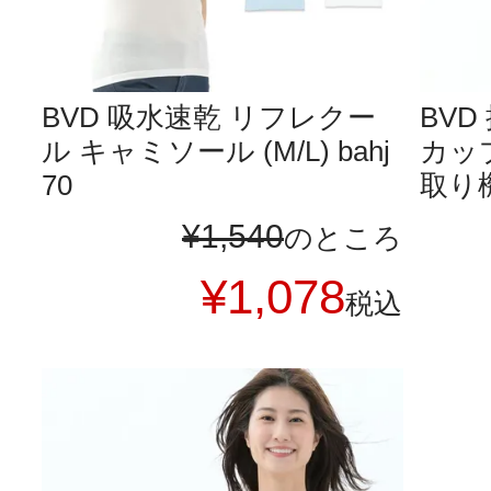
BVD 吸水速乾 リフレクー
BV
ル キャミソール (M/L) bahj
カッ
70
取り機
¥
1,540
のところ
¥
1,078
税込