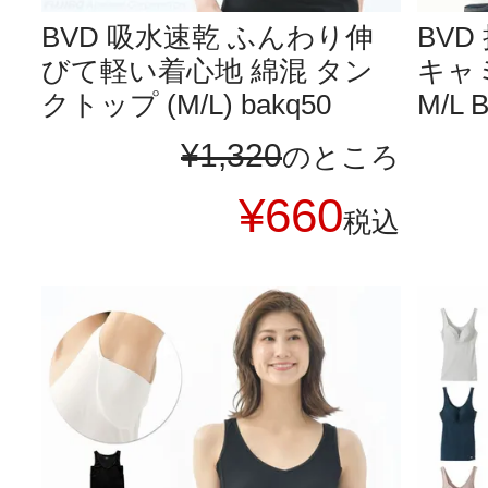
BVD 吸水速乾 ふんわり伸
BV
びて軽い着心地 綿混 タン
キャ
クトップ (M/L) bakq50
M/L 
¥
1,320
のところ
¥
660
税込