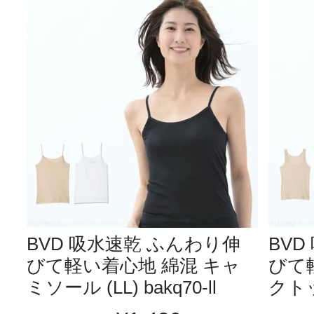
BVD 吸水速乾 ふんわり伸
BV
びて軽い着心地 綿混 キャ
びて
ミソール (LL) bakq70-ll
クトップ