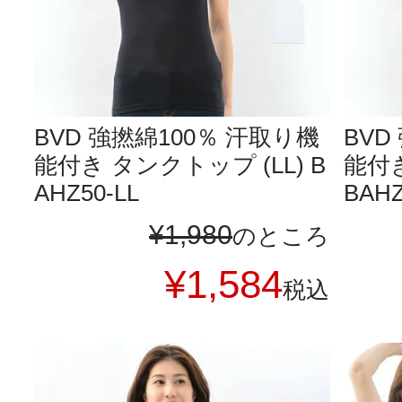
BVD 強撚綿100％ 汗取り機
BVD
能付き タンクトップ (LL) B
能付き
AHZ50-LL
BAHZ
¥
1,980
のところ
¥
1,584
税込