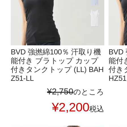
BVD 強撚綿100％ 汗取り機
BVD
能付き ブラトップ カップ
能付
付きタンクトップ (LL) BAH
付きタ
Z51-LL
HZ51
¥
2,750
のところ
¥
2,200
税込