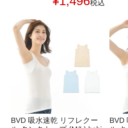
¥
1,496
税込
BVD 吸水速乾 リフレクー
BV