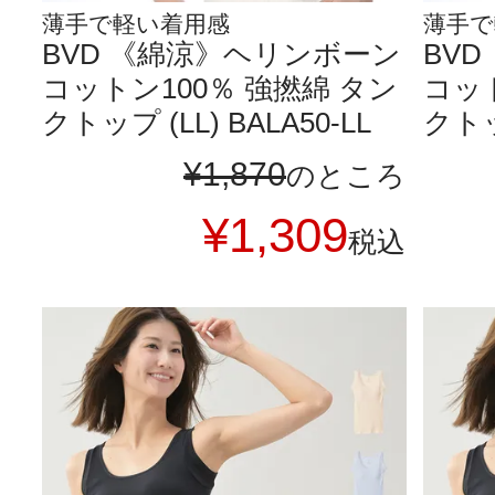
薄手で軽い着用感
薄手で
BVD 《綿涼》ヘリンボーン
BV
コットン100％ 強撚綿 タン
コット
クトップ (LL) BALA50-LL
クトップ
¥
1,870
のところ
¥
1,309
税込