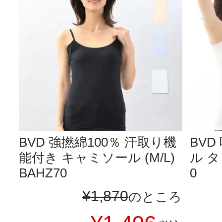
BVD 強撚綿100％ 汗取り機
BV
能付き キャミソール (M/L)
ル タ
BAHZ70
0
¥
1,870
のところ