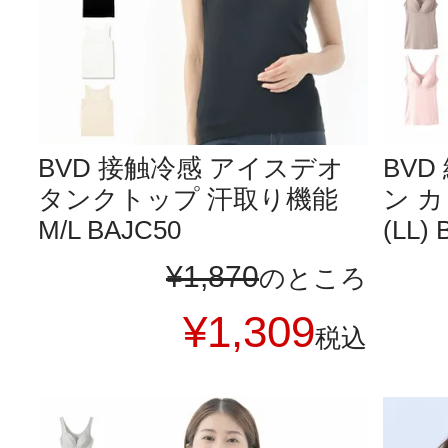
BVD 接触冷感 アイスデオ
BVD
タンクトップ 汗取り機能
ン 
M/L BAJC50
(LL)
¥
1,870
のところ
¥
1,309
税込