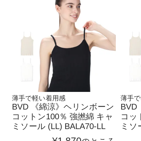
薄手で軽い着用感
薄手で
BVD 《綿涼》ヘリンボーン
BV
コットン100％ 強撚綿 キャ
コット
ミソール (LL) BALA70-LL
ミソール
¥
1,870