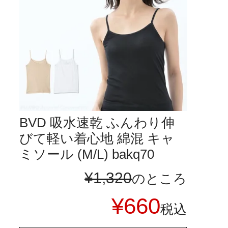
BVD 吸水速乾 ふんわり伸
びて軽い着心地 綿混 キャ
ミソール (M/L) bakq70
¥
1,320
のところ
¥
660
税込