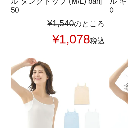
ル タンクトップ (M/L) bahj
ル キ
50
0
¥
1,540
のところ
¥
1,078
税込