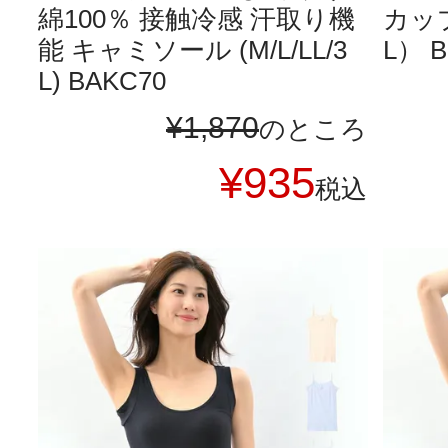
綿100％ 接触冷感 汗取り機
カッ
能 キャミソール (M/L/LL/3
L） B
L) BAKC70
¥
1,870
のところ
¥
935
税込