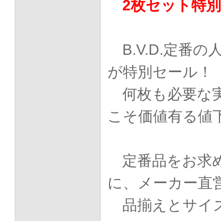
2枚セット特
B.V.D.定番
が特別セール！
何枚も必要な
こそ価値有る値
定番品をお求
に、メーカー直
品揃えとサイ