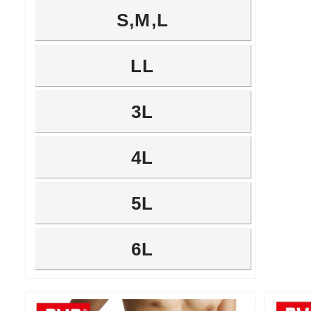
S,M,L
LL
3L
4L
5L
6L