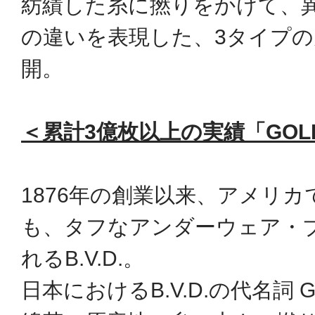
紡績した糸に撚りをかけて、
の違いを表現した、3タイプの天竺
開。
＜累計3億枚以上の実績「GOL
1876年の創業以来、アメリ
も、タフなアンダーウェア・
れるB.V.D.。
日本におけるB.V.D.の代名詞