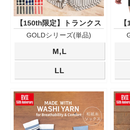
【150th限定】トランクス
【
GOLDシリーズ(単品)
M,L
LL