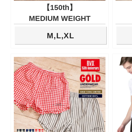
【150th】
MEDIUM WEIGHT
M,L,XL