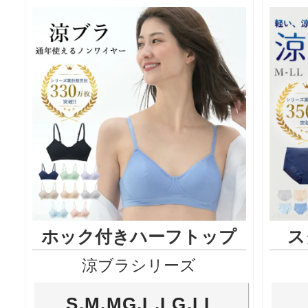
ホック付きハーフトップ
ス
涼ブラシリーズ
S,M,MG,L,LG,LL