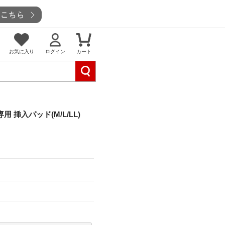
お気に入り
ログイン
カート
用 挿入パッド(M/L/LL)