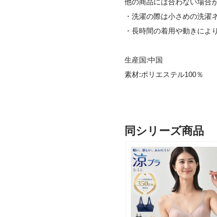
他の商品には合わない場合
・洗濯の際は小さめの洗濯
・長時間の着用や動きによ
生産国:中国
素材:ポリエステル100％
同シリーズ商品