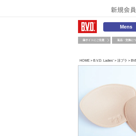
Mens
偽サイトにご注意
返品・交換に
HOME
B.V.D. Ladies'
涼ブラ
BV