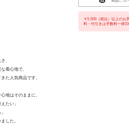
商品につい
￥5,500（税込）以上のお
料・代引きは手数料一律33
良さ、
楽な着心地で、
てきた人気商品です。
け心地はそのままに、
整えたい」
る」
いました。