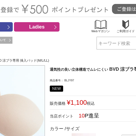
Ladies
Webマガジン
ご利用ガイド
ついて
検索
D 涼ブラ専用 挿入パッド(M/L/LL)
BVD 涼ブラ専
通気性の良い立体構造でムレにくい
商品番号
BLJY97
NEW
¥
1,100
販売価格
税込
10
カラー
サイズ