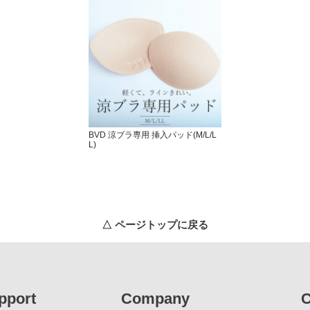
BVD 涼ブラ専用 挿入パッド(M/L/L
L)
△ ページトップに戻る
pport
Company
C