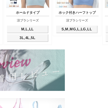
ホールドタイプ
ホック付きハーフトップ
涼ブラシリーズ
涼ブラシリーズ
M,L,LL
S,M,MG,L,LG,LL
3L,4L,5L