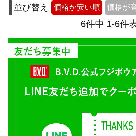
並び替え
価格が安い順
価格が
6
件中
1
-
6
件