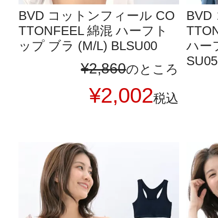
BVD コットンフィール CO
BVD
TTONFEEL 綿混 ハーフト
TTO
ップ ブラ (M/L) BLSU00
ハーフ
SU05
¥
2,860
のところ
¥
2,002
税込