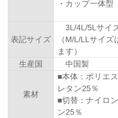
・カップ一体型
3L/4L/5Lサイ
表記サイズ
（M/L/LLサ
ます）
生産国
中国製
■本体：ポリエス
レタン25％
素材
■切替：ナイロン
ン25％