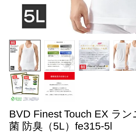
BVD Finest Touch EX 
菌 防臭（5L）fe315-5l