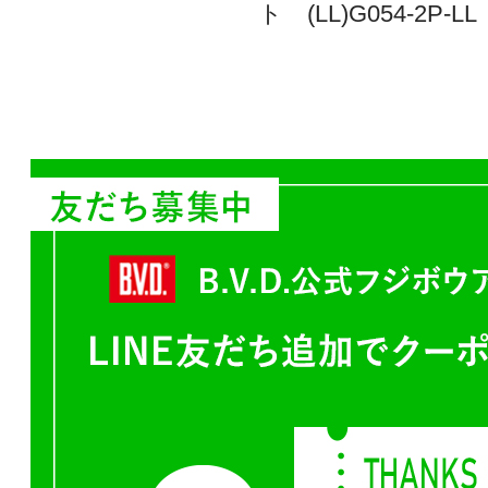
ト (LL)G054-2P-LL