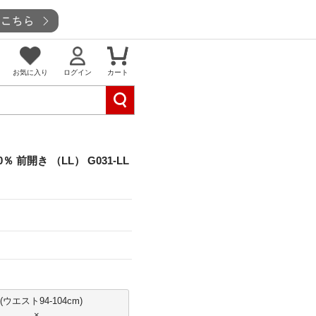
お気に入り
ログイン
カート
％ 前開き （LL） G031-LL
L(ウエスト94-104cm)
×