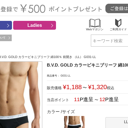
Ladies
Webマガジン
ご利用ガイド
ついて
検索
B.V.D. GOLD カラービキニブリーフ 綿100％ 前開き （LL） G031-LL
B.V.D. GOLD カラービキニブリーフ 綿100
商品番号
G031-LL
¥
1,188
¥
1,320
〜
販売価格
税込
11
12
〜
カラー
サイズ
L