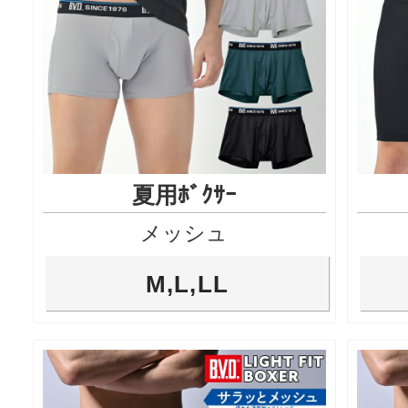
夏用ﾎﾞｸｻｰ
メッシュ
M,L,LL