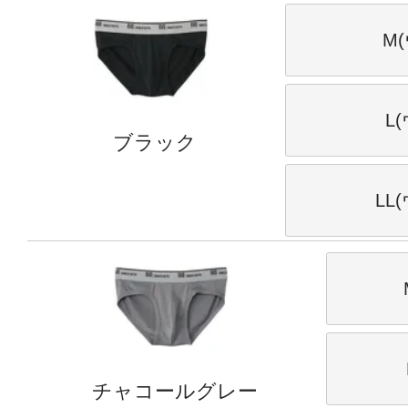
M(
L
ブラック
LL
チャコールグレー