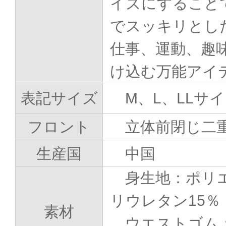
イズにすること
でスッキリとし
仕事、運動、趣
け込む万能アイ
表記サイズ
M、L、LLサ
フロント
立体前閉じ二
生産国
中国
身生地：ポリ
リウレタン15％
素材
ウエストゴム：