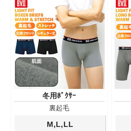
冬用ﾎﾞｸｻｰ
裏起毛
M,L,LL