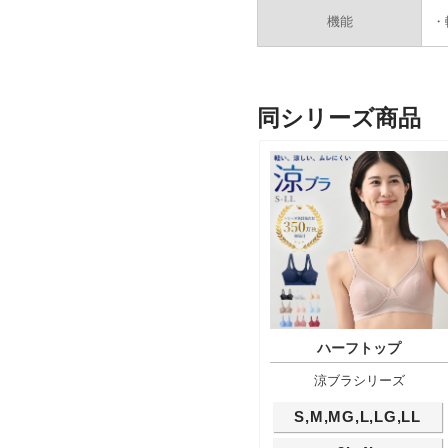
機能
・
同シリーズ商品
ハーフトップ
涼ブラシリーズ
S,M,MG,L,LG,LL