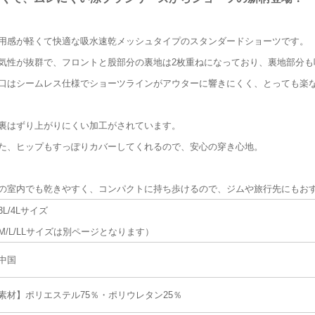
用感が軽くて快適な吸水速乾メッシュタイプのスタンダードショーツです。
気性が抜群で、フロントと股部分の裏地は2枚重ねになっており、裏地部分も
口はシームレス仕様でショーツラインがアウターに響きにくく、とっても楽
裏はずり上がりにくい加工がされています。
た、ヒップもすっぽりカバーしてくれるので、安心の穿き心地。
の室内でも乾きやすく、コンパクトに持ち歩けるので、ジムや旅行先にもお
3L/4Lサイズ
M/L/LLサイズは別ページとなります）
中国
素材】ポリエステル75％・ポリウレタン25％