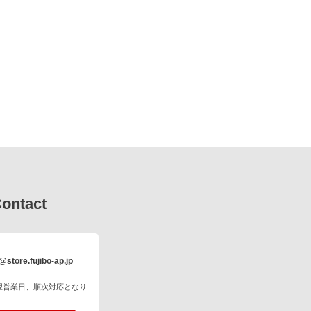
ontact
@store.fujibo-ap.jp
翌営業日、順次対応となり