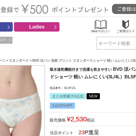
Ladies
Webマガジン
ご利用ガイド
ついて
検索
ーツ
スタンダード
BVD 涼パン 花柄 プリント スタンダードショーツ 軽い ムレにくい(3L/4
BVD 涼パ
吸水速乾機能付きで洗濯も乾きやすい
ドショーツ 軽い ムレにくい(3L/4L）BLSF
商品番号
BLSF12L
まとめ割最大9点迄
NEW
5点20%OFF
¥
2,530
販売価格
税込
23