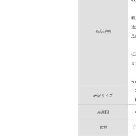
着
通
商品説明
足
裾
ま
夜
表記サイズ
（
生産国
素材
【