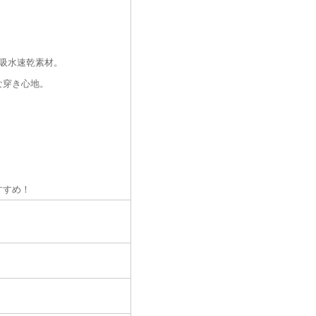
吸水速乾素材。
な穿き心地。
すすめ！