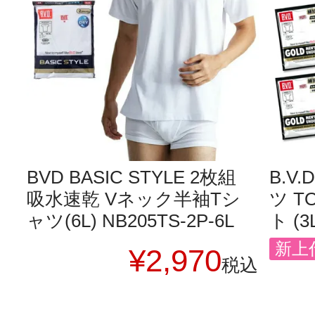
BVD BASIC STYLE 2枚組
B.V
吸水速乾 Vネック半袖Tシ
ツ T
ャツ(6L) NB205TS-2P-6L
ト (3
新上
¥
2,970
税込