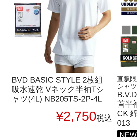
BVD BASIC STYLE 2枚組
直販限
シャ
吸水速乾 Vネック半袖Tシ
B.V
ャツ(4L) NB205TS-2P-4L
首半袖
¥
2,750
CK 綿
税込
013
NEW