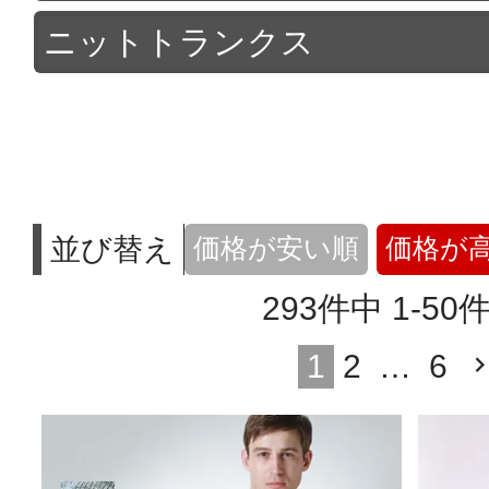
ニットトランクス
並び替え
価格が安い順
価格が
293
件中
1
-
50
1
2
…
6