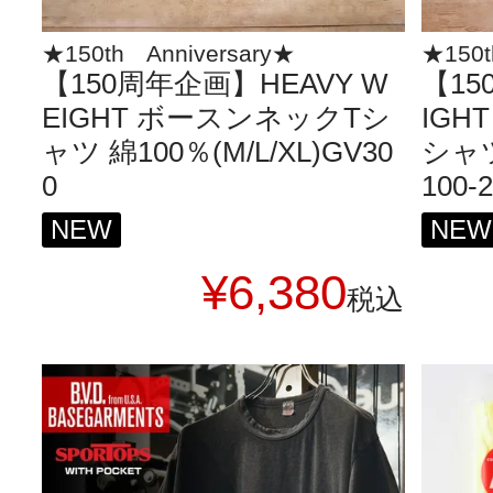
★150th Anniversary★
★150t
【150周年企画】HEAVY W
【15
EIGHT ボースンネックTシ
IGH
ャツ 綿100％(M/L/XL)GV30
シャツ
0
100-
NEW
NEW
¥
6,380
税込