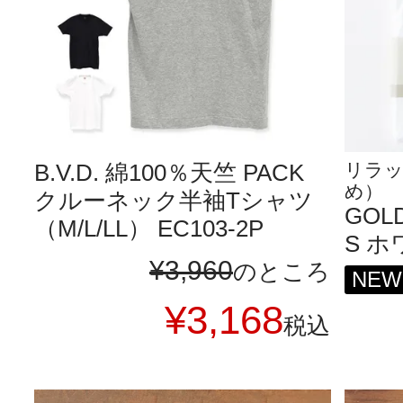
B.V.D. 綿100％天竺 PACK
リラ
め）
クルーネック半袖Tシャツ
GOLD
（M/L/LL） EC103-2P
S ホワ
¥
3,960
のところ
NEW
¥
3,168
税込