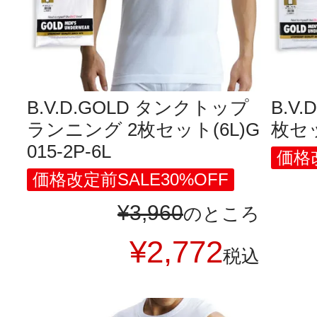
B.V.D.GOLD タンクトップ
B.V
ランニング 2枚セット(6L)G
枚セット
015-2P-6L
価格改
価格改定前SALE30%OFF
¥
3,960
のところ
¥
2,772
税込