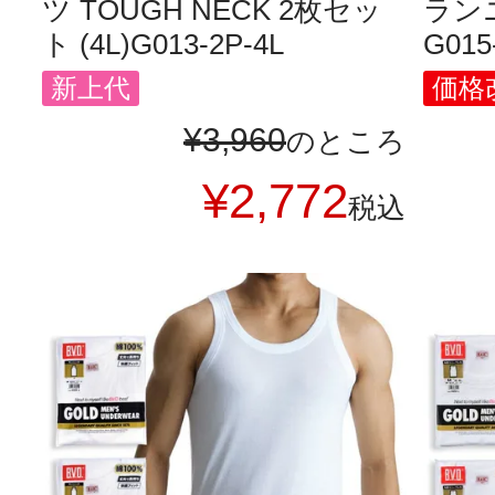
ツ TOUGH NECK 2枚セッ
ランニ
ト (4L)G013-2P-4L
G015
新上代
価格改
¥
3,960
のところ
¥
2,772
税込