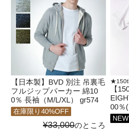
【日本製】BVD 別注 吊裏毛
★150
【15
フルジップパーカー 綿10
EIGH
0％ 長袖（M/L/XL） gr574
00％(
在庫限り40%OFF
NEW
¥
33,000
のところ