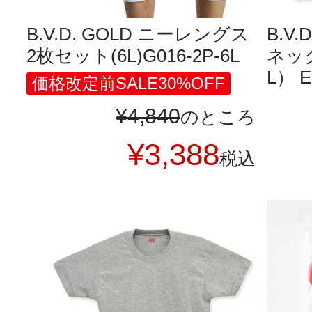
B.V.D. GOLD ニーレングス
B.V.
2枚セット(6L)G016-2P-6L
ネック
L） E
価格改定前SALE30%OFF
¥
4,840
のところ
¥
3,388
税込