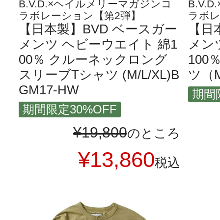
B.V.D.×ヘイルメリーマガジンコ
B.V
ラボレーション【第2弾】
ラボレ
【日本製】BVD ベースガー
【日
メンツ ヘビーウエイト 綿1
メン
00％ クルーネックロング
10
スリーブTシャツ (M/L/XL)B
ツ（M
GM17-HW
期間
期間限定30%OFF
¥
19,800
のところ
¥
13,860
税込