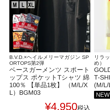
B.V.D.×ヘイルメリーマガジン SP
リラ
ORTOPS第2弾
め）
ベースガーメンツ スポート
GOLD
ップス ポケットTシャツ 綿
T-S
100％ 【単品1枚】 （M/L/X
(M/L/
L）BGM03
NEW
¥
4,950
税込