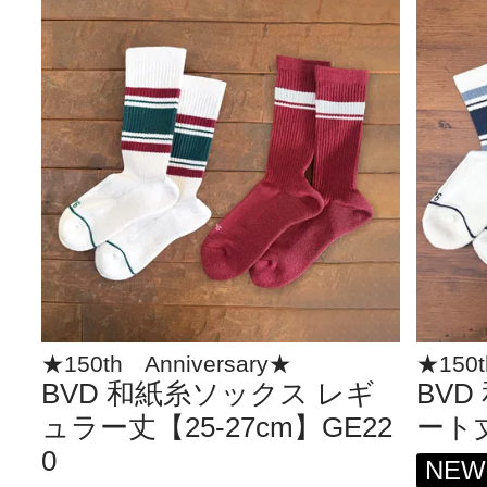
★150th Anniversary★
★150t
BVD 和紙糸ソックス レギ
BV
ュラー丈【25-27cm】GE22
ート丈
0
NEW