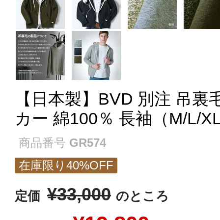
【日本製】BVD 別注 吊
カー 綿100％ 長袖（M/L/XL
商品番号
GR574
在庫限り40%OFF
¥
33,000
定価
のところ