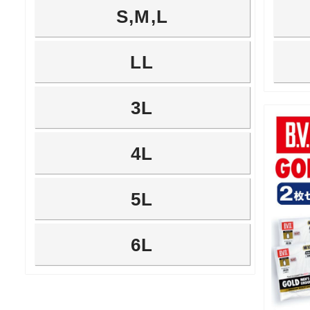
S,M,L
LL
3L
4L
5L
6L