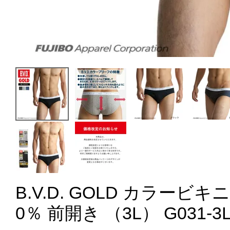
B.V.D. GOLD カラービキ
0％ 前開き （3L） G031-3