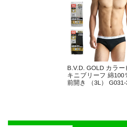
B.V.D. GOLD カラ
キニブリーフ 綿100
前開き （3L） G031-