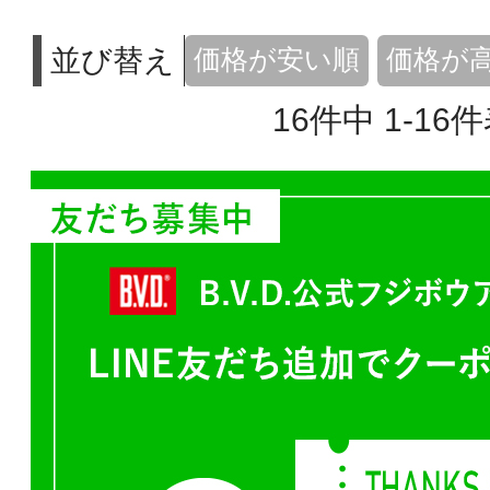
並び替え
価格が安い順
価格が
16
件中
1
-
16
件