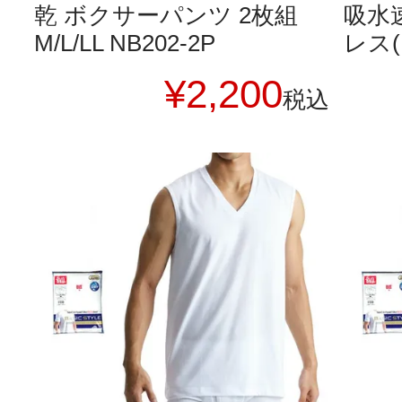
乾 ボクサーパンツ 2枚組
吸水
M/L/LL NB202-2P
レス(M
¥
2,200
税込