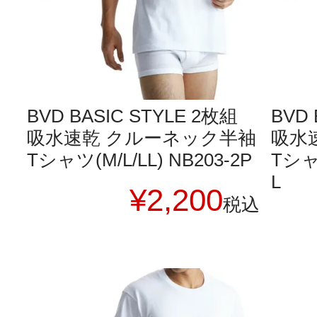
BVD BASIC STYLE 2枚組
BVD 
吸水速乾 クルーネック半袖
吸水
Tシャツ(M/L/LL) NB203-2P
Tシャツ
L
¥
2,200
税込