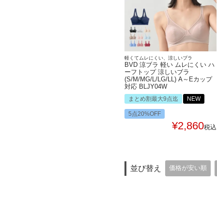
軽くてムレにくい、涼しいブラ
BVD 涼ブラ 軽い ムレにくい ハ
ーフトップ 涼しいブラ
(S/M/MG/L/LG/LL) A～Eカップ
対応 BLJY04W
まとめ割最大9点迄
NEW
5点20%OFF
¥
2,860
税込
並び替え
価格が安い順