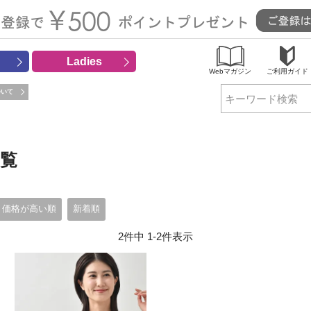
Ladies
Webマガジン
ご利用ガイド
ついて
検索
一覧
価格が高い順
新着順
2
件中
1
-
2
件表示