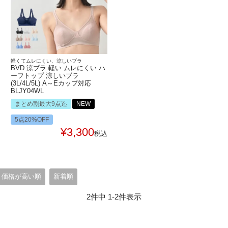
軽くてムレにくい、涼しいブラ
BVD 涼ブラ 軽い ムレにくい ハ
ーフトップ 涼しいブラ
(3L/4L/5L) A～Eカップ対応
BLJY04WL
まとめ割最大9点迄
NEW
5点20%OFF
¥
3,300
税込
価格が高い順
新着順
2
件中
1
-
2
件表示