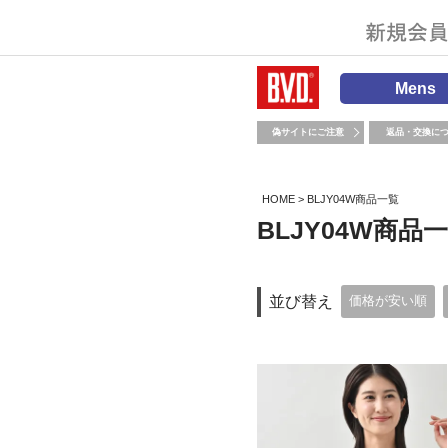
Mens
偽サイトにご注意
返品・交換に
HOME
BLJY04W商品一覧
BLJY04W商品
並び替え
価格が安い順