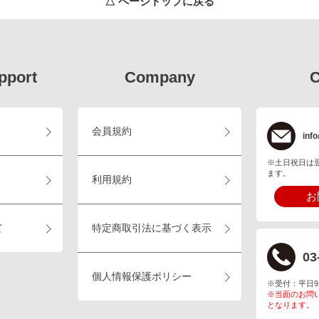
△ ページトップに戻る
pport
Company
C
会員規約
info
※土日祝日は
ます。
利用規約
お
て
特定商取引法に基づく表示
03
個人情報保護ポリシー
※受付：平日9:00
※当面のお問
となります。