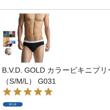
B.V.D. GOLD カラービキニブ
（S/M/L） G031
購入者