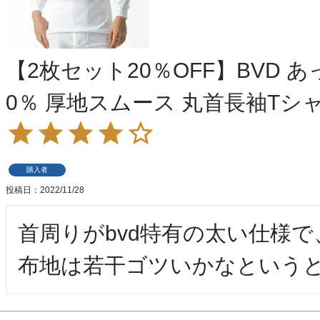
【2枚セット20％OFF】BVD 
0％ 厚地スムース 丸首長袖Tシャツ（
購入者
投稿日
2022/11/28
首周りがbvd特有の太い仕様で
布地は若干ゴツいかなという