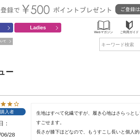
Ladies
Webマガジン
ご利用ガイド
ついて
検索
ビュー
購入者
生地はすべて化繊ですが、履き心地はさらっとし
すごせます。

日
長さが膝下ほどなので、もうすこし長いと個人的
/06/28