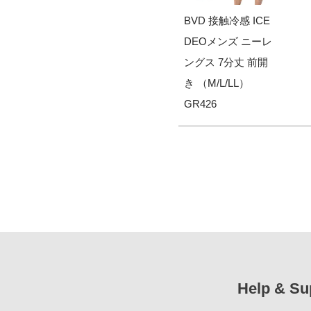
BVD 接触冷感 ICE
DEOメンズ ニーレ
ングス 7分丈 前開
き （M/L/LL）
GR426
Help & Su