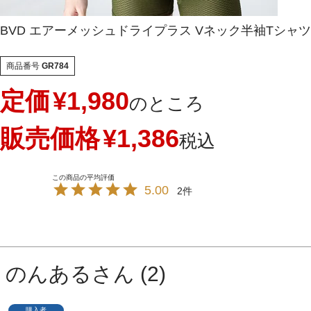
BVD エアーメッシュドライプラス Vネック半袖Tシャツ【M
商品番号
GR784
定価
¥
1,980
のところ
販売価格
¥
1,386
税込
5.00
2
のんある
2
購入者