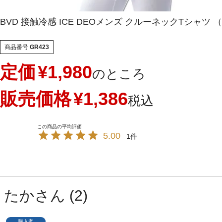
BVD 接触冷感 ICE DEOメンズ クルーネックTシャツ （M/
商品番号
GR423
定価
¥
1,980
のところ
販売価格
¥
1,386
税込
5.00
1
たか
2
購入者