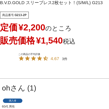
B.V.D.GOLD スリーブレス2枚セット！(S/M/L) G213
商品番号
G213-2P
定価
¥
2,200
のところ
販売価格
¥
1,540
税込
4.67
3
oh
1
購入者
60代
男性