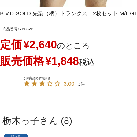
B.V.D.GOLD 先染（柄）トランクス 2枚セット M/L G19
商品番号
G192-2P
定価
¥
2,640
のところ
販売価格
¥
1,848
税込
3.00
3
栃木っ子
8
購入者