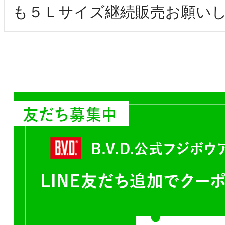
も５Ｌサイズ継続販売お願い