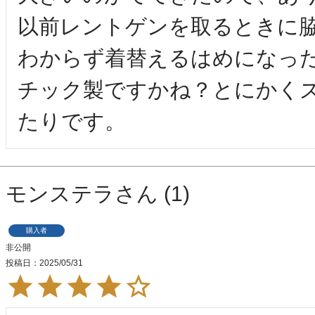
以前レントゲンを取るときに
わからず着替えるはめになっ
チック製ですかね？とにかく
たりです。
モンステラ
1
購入者
非公開
投稿日
2025/05/31