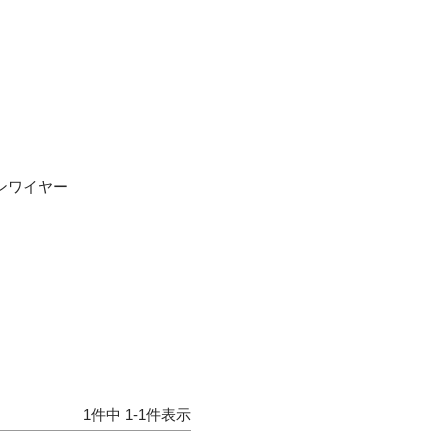
ノンワイヤー
1
件中
1
-
1
件表示