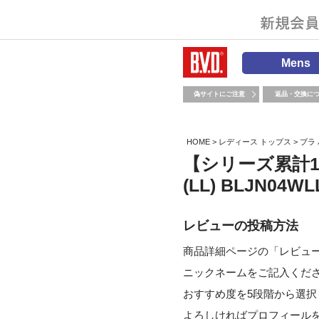
Mens
偽サイトにご注意
返品・交換に
HOME
レディース トップス
ブラ
【シリーズ累計1
(LL) BLJN04
レビューの投稿方法
商品詳細ページの「レビュ
ニックネームをご記入くだ
おすすめ度を5段階から選
よろしければプロフィール