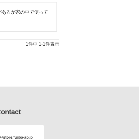
があるが家の中で使って
1
件中
1
-
1
件表示
ontact
@store.fujibo-ap.jp