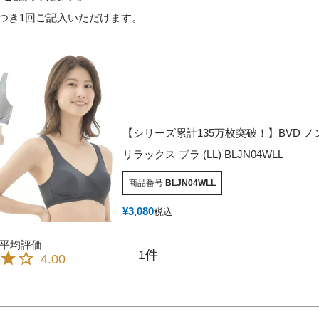
つき1回ご記入いただけます。
【シリーズ累計135万枚突破！】BVD 
リラックス ブラ (LL) BLJN04WLL
商品番号
BLJN04WLL
¥
3,080
税込
1
4.00