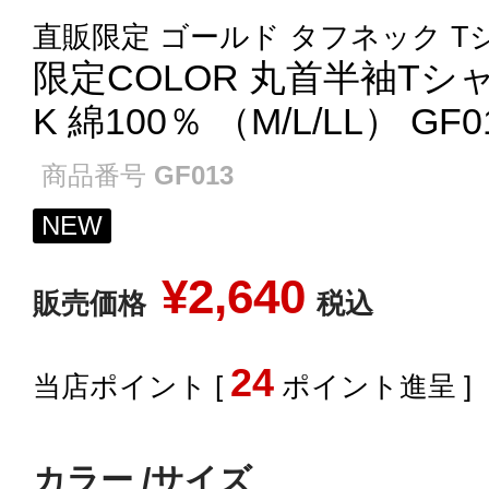
直販限定 ゴールド タフネック T
限定COLOR 丸首半袖Tシャツ
K 綿100％ （M/L/LL） GF0
商品番号
GF013
NEW
¥
2,640
販売価格
税込
24
[
ポイント進呈 ]
カラー
サイズ