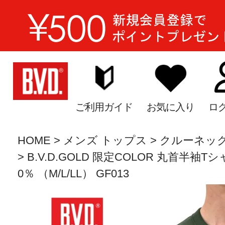
ご利用ガイド
お気に入り
ロ
HOME
メンズ トップス
クルーネッ
B.V.D.GOLD 限定COLOR 丸首半袖Tシャ
0％ （M/L/LL） GF013