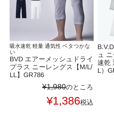
吸水速乾 軽量 通気性 ベタつかな
B.V
い
ュ 
BVD エアーメッシュドライ
速乾 
プラス ニーレングス【M/L/
L）G
LL】GR786
¥
1,980
のところ
¥
1,386
税込