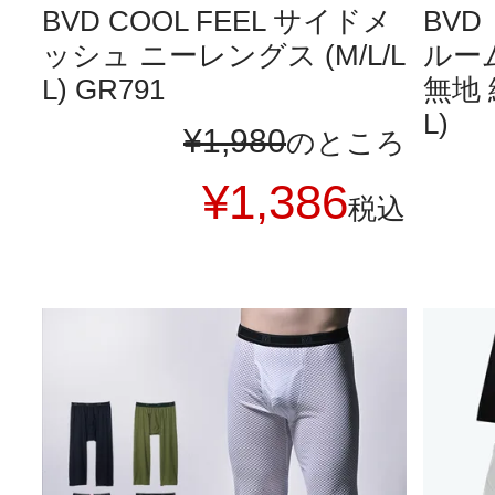
BVD COOL FEEL サイドメ
BV
ッシュ ニーレングス (M/L/L
ルー
L) GR791
無地 綿
L)
¥
1,980
のところ
¥
1,386
税込