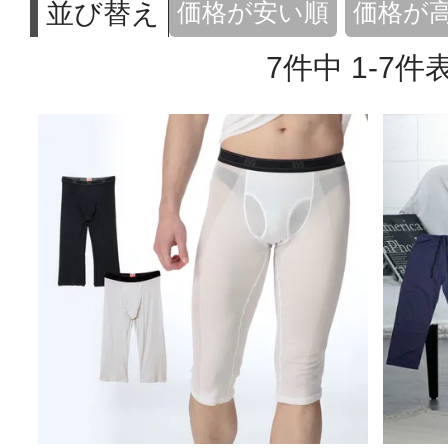
並び替え
価格が安い順
価格が
7
件中
1
-
7
件