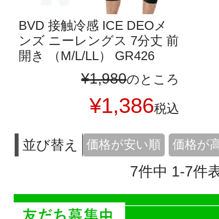
BVD 接触冷感 ICE DEOメ
ンズ ニーレングス 7分丈 前
開き （M/L/LL） GR426
¥
1,980
のところ
¥
1,386
税込
並び替え
価格が安い順
価格が
7
件中
1
-
7
件