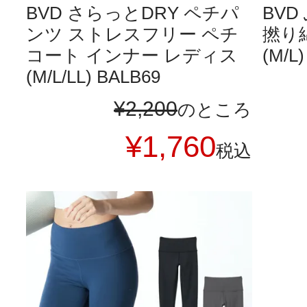
BVD さらっとDRY ペチパ
BV
ンツ ストレスフリー ペチ
撚り綿
コート インナー レディス
(M/L
(M/L/LL) BALB69
¥
2,200
のところ
¥
1,760
税込