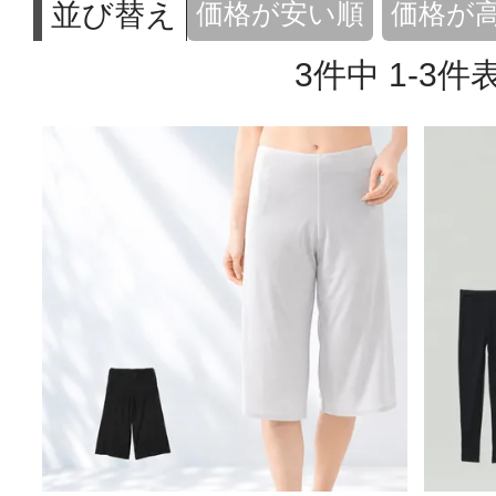
並び替え
価格が安い順
価格が
3
件中
1
-
3
件