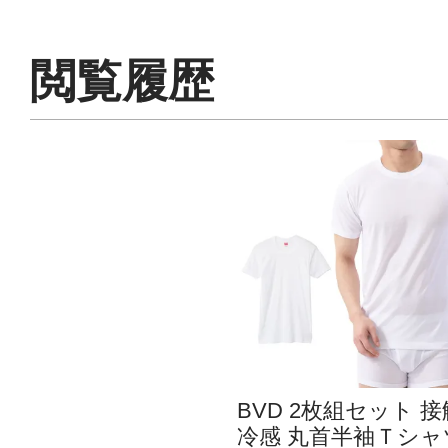
閲覧履歴
BVD 2枚組セット 接
冷感 丸首半袖Ｔシャ