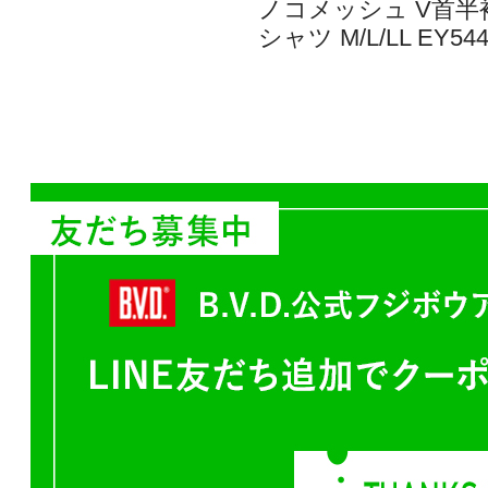
ノコメッシュ V首半
シャツ M/L/LL EY544