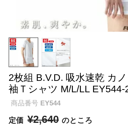
2枚組 B.V.D. 吸水速乾 
袖Ｔシャツ M/L/LL EY544-
商品番号
EY544
¥
2,640
定価
のところ