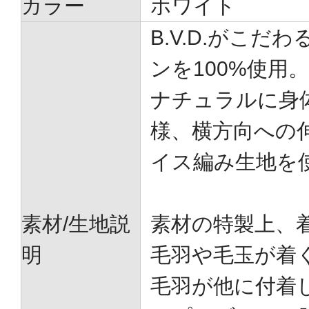
カラー
ホワイト
B.V.D.がこだ
ンを100%使用。
ナチュラルに身
様、横方向への
イス編み生地を
素材/生地説
素材の特製上、
明
毛羽や毛玉が着
毛羽が他に付着