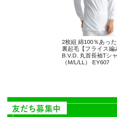
2枚組 綿100％あっ
裏起毛【フライス編
B.V.D. 丸首長袖Tシ
（M/L/LL） EY607