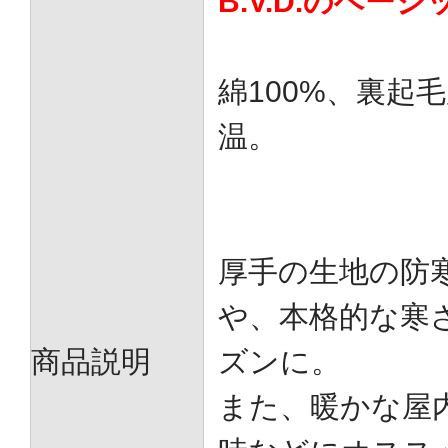
B.V.D.のベー
綿100%、裏起
温。
厚手の生地の防
や、本格的な寒
商品説明
ズンに。
また、暖かな屋