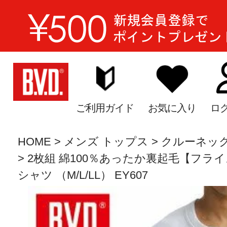
ご利用ガイド
お気に入り
ロ
HOME
メンズ トップス
クルーネッ
2枚組 綿100％あったか裏起毛【フライス編
シャツ （M/L/LL） EY607